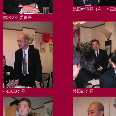
浅田幹事長（右）と高
志水大会委員長
小出OB会長
藤田副会長