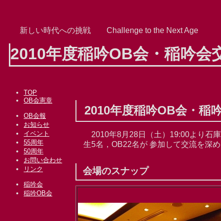
新しい時代への挑戦 Challenge to the Next Age
2010年度稲吟OB会・稲吟会
TOP
OB会憲章
2010年度稲吟OB会・
OB会報
お知らせ
イベント
2010年8月28日（土）19:00よ
55周年
生5名，OB22名が 参加して交流を深
50周年
お問い合わせ
リンク
会場のスナップ
稲吟会
稲吟OB会