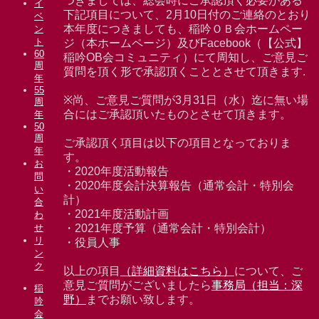
つきましては、総会時にご承認頂く必要がある
イ
下記項目について、2月10日付のご連絡のとおり
ベ
本年度につきましても、稲吟ＯＢ会ホームペー
ン
ト
ジ（本ホームページ）及びFacebook（【公式】
60
稲吟OB会コミュニティ）にて周知し、ご意見ご
周
質問を頂く形で承認頂くこととさせて頂きます.
年
55
※尚、ご意見ご質問が3月31日（水）迄に無い場
周
合にはご承認頂いたものとさせて頂きます。
年
50
周
ご承認頂く項目は以下の項目となっておりま
年
す。
お
・2020年度活動報告
問
・2020年度会計決算報告（通常会計・特別会
い
計）
合
・2021年度活動計画
わ
・2021年度予算（通常会計・特別会計）
せ
リ
・役員人事
ン
ク
以上の項目
（詳細資料はこちら）
について、ご
意見ご質問がございましたら
事務局（担当：深
稲
野）
までお願い致します。
吟
会