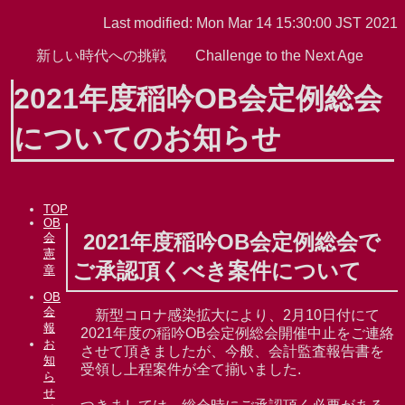
Last modified: Mon Mar 14 15:30:00 JST 2021
新しい時代への挑戦 Challenge to the Next Age
2021年度稲吟OB会定例総会
についてのお知らせ
TOP
OB
2021年度稲吟OB会定例総会で
会
憲
ご承認頂くべき案件について
章
OB
会
新型コロナ感染拡大により、2月10日付にて
報
2021年度の稲吟OB会定例総会開催中止をご連絡
お
させて頂きましたが、今般、会計監査報告書を
知
受領し上程案件が全て揃いました.
ら
せ